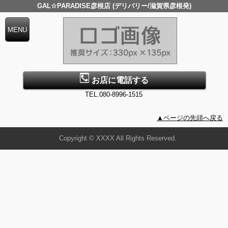
GAL☆PARADISE彦根店 (デリバリー/滋賀県彦根発)
お店に電話する
TEL.080-8996-1515
▲ページの先頭へ戻る
Copyright © XXXX All Rights Reserved.