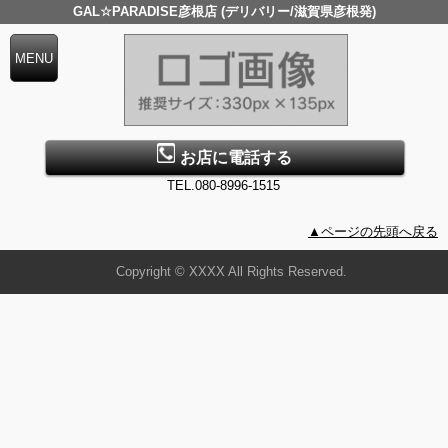
GAL☆PARADISE彦根店 (デリバリー/滋賀県彦根発)
お店に電話する
TEL.080-8996-1515
▲ページの先頭へ戻る
Copyright © XXXX All Rights Reserved.