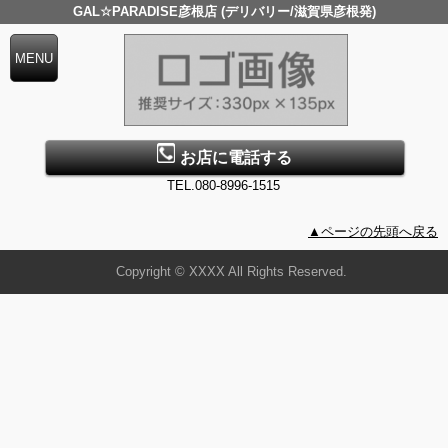
GAL☆PARADISE彦根店 (デリバリー/滋賀県彦根発)
お店に電話する
TEL.080-8996-1515
▲ページの先頭へ戻る
Copyright © XXXX All Rights Reserved.