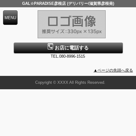
GAL☆PARADISE彦根店 (デリバリー/滋賀県彦根発)
お店に電話する
TEL.080-8996-1515
▲ページの先頭へ戻る
Copyright © XXXX All Rights Reserved.